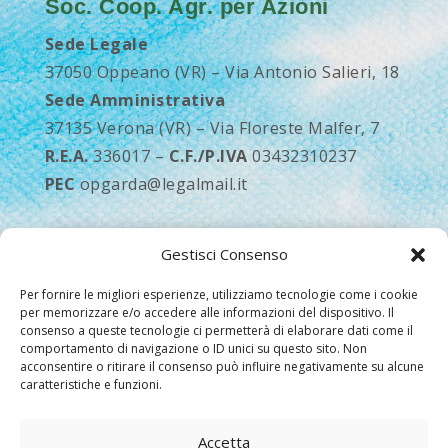
Soc. Coop. Agr. per Azioni
Sede Legale
37050 Oppeano (VR) – Via Antonio Salieri, 18
Sede Amministrativa
37135 Verona (VR) – Via Floreste Malfer, 7
R.E.A.
336017 –
C.F./P.IVA
03432310237
PEC
opgarda@legalmail.it
Gestisci Consenso
Tel.
+39 045 582066
Per fornire le migliori esperienze, utilizziamo tecnologie come i cookie
per memorizzare e/o accedere alle informazioni del dispositivo. Il
info@opdelgarda.it
consenso a queste tecnologie ci permetterà di elaborare dati come il
comportamento di navigazione o ID unici su questo sito. Non
acconsentire o ritirare il consenso può influire negativamente su alcune
caratteristiche e funzioni.
Contattaci
Accetta